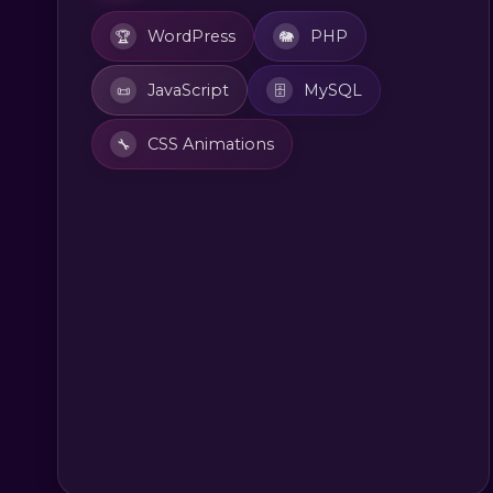
WordPress
PHP
🏆
🐘
JavaScript
MySQL
📜
🗄️
CSS Animations
🔧