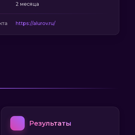
2 месяца
кта
https://alurov.ru/
🏆
Результаты