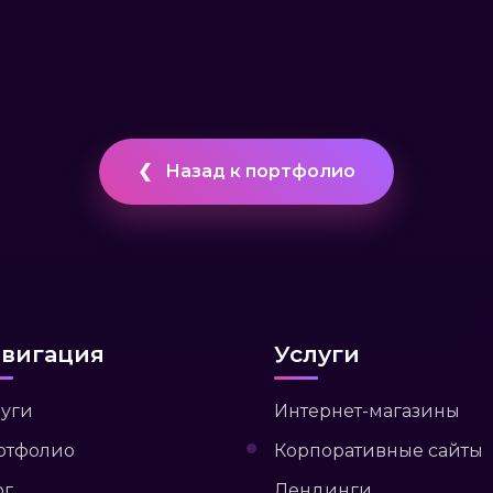
❮
Назад к портфолио
вигация
Услуги
луги
Интернет-магазины
ртфолио
Корпоративные сайты
ог
Лендинги